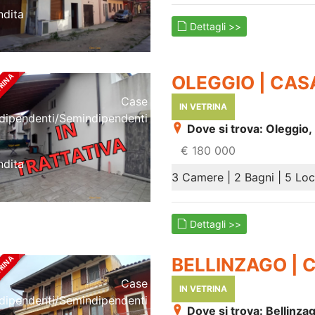
ndita
Dettagli >>
OLEGGIO | CASA
Case
IN VETRINA
ndipendenti/semindipendenti
Dove si trova: Oleggio,
€ 180 000
ndita
3 Camere | 2 Bagni | 5 Loc
Dettagli >>
BELLINZAGO | 
Case
IN VETRINA
ndipendenti/semindipendenti
Dove si trova: Bellinz