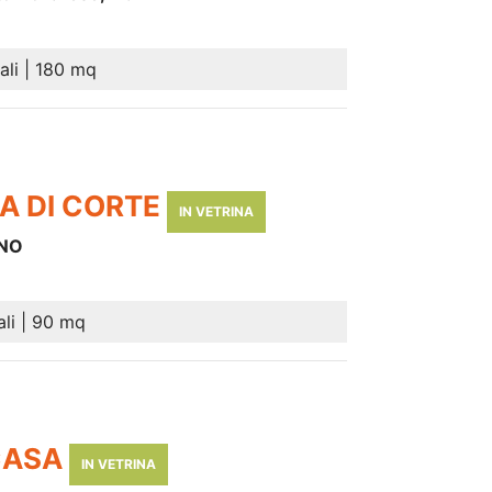
ali | 180 mq
SA DI CORTE
IN VETRINA
 NO
ali | 90 mq
 CASA
IN VETRINA