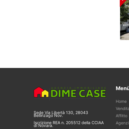
I
Ve
Menù
Home
Vendit
Sede Via Libertà 130, 28043
Bellinzago Nov.
Affitto
Iscrizione REA n. 205512 della CCIAA
Agenzi
di Novara.