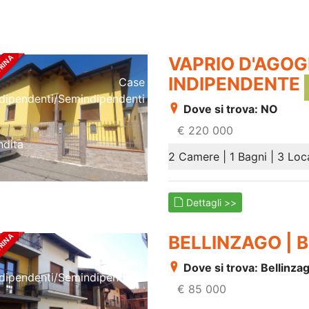
VAPRIO D'AGOG
INDIPENDENTE
Case
ndipendenti/semindipendenti
Dove si trova: NO
€ 220 000
ndita
2 Camere | 1 Bagni | 3 Loc
Dettagli >>
BELLINZAGO | 
Case
Dove si trova: Bellinz
ndipendenti/semindipendenti
€ 85 000