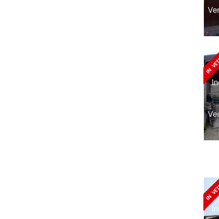
Ve
I
Ve
I