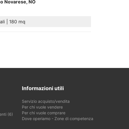
ago Novarese, NO
ali | 180 mq
Informazioni utili
Servizio acquisto/vendita
Per chi vuole vendere
Per chi vuole comprare
nti (6)
Dove operiamo - Zone di competenza