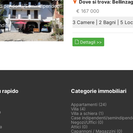
Dove si trova: Bellinz
ndipendenti/semindipendenti
€ 167 000
3 Camere | 2 Bagni | 5 Loc
ndita
Dettagli >>
 rapido
Categorie immobiliari
Appartamenti (24)
Villa (4)
a
Villa a schiera (1)
Case indipendenti/semindipende
Negozi/Uffici (0)
a
Attici (0)
Capannoni / Magazzini (0)