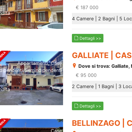
€ 187 000
ndita
4 Camere | 2 Bagni | 5 Loc
Dettagli >>
GALLIATE | CA
Appartamenti, Case
Dove si trova: Galliate,
ndipendenti/semindipendenti
€ 95 000
2 Camere | 1 Bagni | 3 Loc
ndita
Dettagli >>
BELLINZAGO |
Case