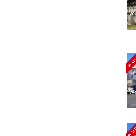
Ve
I
Ve