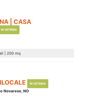
NA | CASA
IN VETRINA
ali | 200 mq
BILOCALE
IN VETRINA
ago Novarese, NO