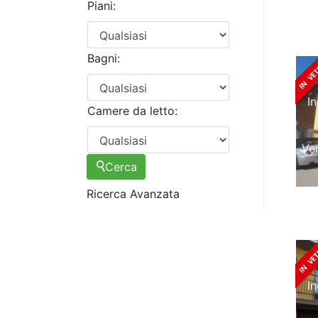
Piani:
Bagni:
I
Camere da letto:
Ve
Cerca
Ricerca Avanzata
I