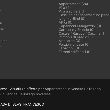
Appartamenti (24)
Villa (4)
a
Villa a schiera (1)
Case indipendenti/semindipende
Negozi/Uffici (0)
a
Attici (0)
Capannoni / Magazzini (0)
ina
Cartolerie / Edicole (0)
Casale / Rustico / Cascina (1)
Immobili di pregio (0)
iamo
Mansarde (0)
Porzioni di case (0)
i
Tabacchi (0)
Terreni edificabili (0)
rese. Visualizza offerte per
Appartamenti in Vendita Bellinzago
le in Vendita Bellinzago novarese
.
NCASA DI BLASI FRANCESCO