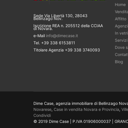
Home
Vendit
Sede Via Libertà 130, 28043
Bellinzago Nov.
Affitto
Iscrizione REA n. 205512 della CCIAA
Agenzi
di Novara.
In vetr
e-Mail
info@dimecase.it
Servizi
Tel. +39 338 6153811
Dove s
Titolare Agenzia +39 338 3740093
Contatt
Blog
Dime Case, agenzia immobiliare di Bellinzago Nova
Novarese
,
Case in vendita Novara e Provincia
,
Vil
Condividi
© 2019 Dime Case | P.IVA 01906000037 | GRA